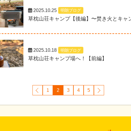
2025.10.25
明朗ブログ
草枕山荘キャンプ【後編】〜焚き火とキャ
2025.10.18
明朗ブログ
草枕山荘キャンプ場へ！【前編】
1
2
3
4
5