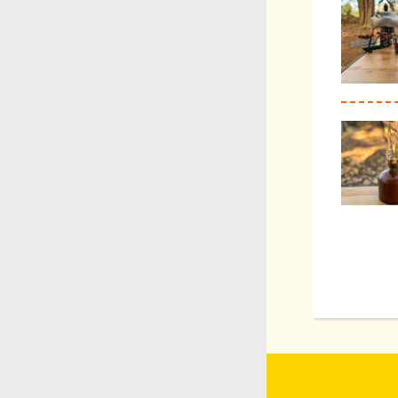
投
稿
ナ
ビ
ゲ